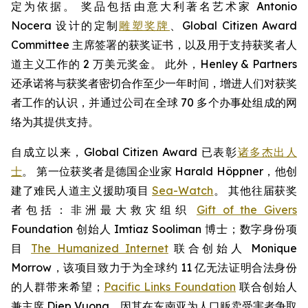
定为依据。 奖品包括由意大利著名艺术家 Antonio
Nocera 设计的定制
雕塑奖牌
、Global Citizen Award
Committee 主席签署的获奖证书，以及用于支持获奖者人
道主义工作的 2 万美元奖金。 此外，Henley & Partners
还承诺将与获奖者密切合作至少一年时间，增进人们对获奖
者工作的认识，并通过公司在全球 70 多个办事处组成的网
络为其提供支持。
自成立以来，Global Citizen Award 已表彰
诸多杰出人
士
。 第一位获奖者是德国企业家 Harald Höppner，他创
建了难民人道主义援助项目
Sea-Watch
。 其他往届获奖
者包括：非洲最大救灾组织
Gift of the Givers
Foundation 创始人 Imtiaz Sooliman 博士；数字身份项
目
The Humanized Internet
联合创始人 Monique
Morrow，该项目致力于为全球约 11 亿无法证明合法身份
的人群带来希望；
Pacific Links Foundation
联合创始人
兼主席 Diep Vuong，因其在东南亚为人口贩卖受害者争取