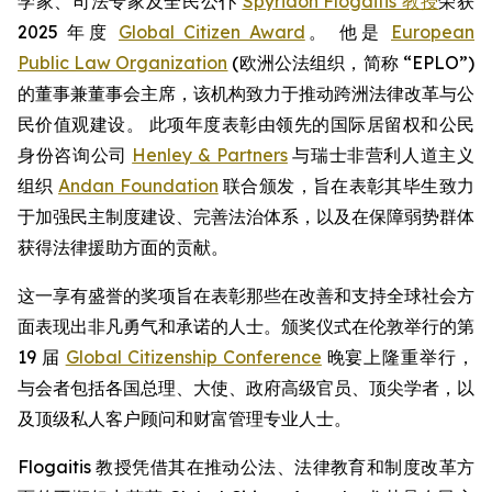
学家、司法专家及全民公仆
Spyridon Flogaitis 教授
荣获
2025 年度
Global Citizen Award
。 他是
European
Public Law Organization
(欧洲公法组织，简称 “EPLO”)
的董事兼董事会主席，该机构致力于推动跨洲法律改革与公
民价值观建设。 此项年度表彰由领先的国际居留权和公民
身份咨询公司
Henley & Partners
与瑞士非营利人道主义
组织
Andan Foundation
联合颁发，旨在表彰其毕生致力
于加强民主制度建设、完善法治体系，以及在保障弱势群体
获得法律援助方面的贡献。
这一享有盛誉的奖项旨在表彰那些在改善和支持全球社会方
面表现出非凡勇气和承诺的人士。颁奖仪式在伦敦举行的第
19 届
Global Citizenship Conference
晚宴上隆重举行，
与会者包括各国总理、大使、政府高级官员、顶尖学者，以
及顶级私人客户顾问和财富管理专业人士。
Flogaitis 教授凭借其在推动公法、法律教育和制度改革方