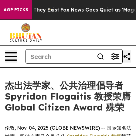
 no Proof They Exist
Fox News Goes Quiet as 'Maga Medi
AGP PICKS
杰出法学家、公共治理倡导者
Spyridon Flogaitis 教授荣膺
Global Citizen Award 殊荣
伦敦, Nov. 04, 2025 (GLOBE NEWSWIRE) -- 国际知名法