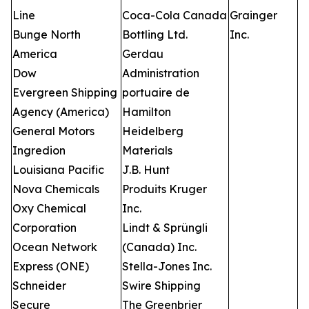
Line
Coca-Cola Canada
Grainger
Bunge North
Bottling Ltd.
Inc.
America
Gerdau
Dow
Administration
Evergreen Shipping
portuaire de
Agency (America)
Hamilton
General Motors
Heidelberg
Ingredion
Materials
Louisiana Pacific
J.B. Hunt
Nova Chemicals
Produits Kruger
Oxy Chemical
Inc.
Corporation
Lindt & Sprüngli
Ocean Network
(Canada) Inc.
Express (ONE)
Stella-Jones Inc.
Schneider
Swire Shipping
Secure
The Greenbrier